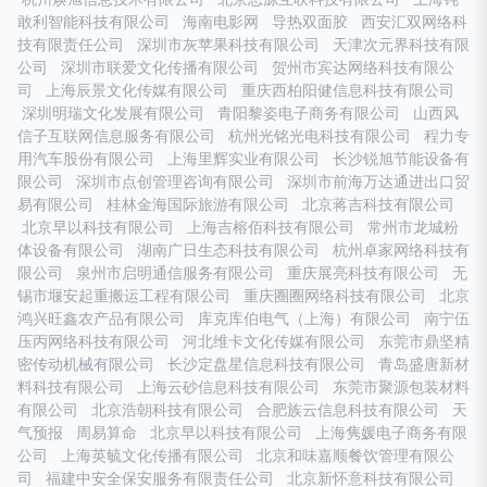
敢利智能科技有限公司
海南电影网
导热双面胶
西安汇双网络科
技有限责任公司
深圳市灰苹果科技有限公司
天津次元界科技有限
公司
深圳市联爱文化传播有限公司
贺州市宾达网络科技有限公
司
上海辰景文化传媒有限公司
重庆西柏阳健信息科技有限公司
深圳明瑞文化发展有限公司
青阳黎姿电子商务有限公司
山西风
信子互联网信息服务有限公司
杭州光铭光电科技有限公司
程力专
用汽车股份有限公司
上海里辉实业有限公司
长沙锐旭节能设备有
限公司
深圳市点创管理咨询有限公司
深圳市前海万达通进出口贸
易有限公司
桂林金海国际旅游有限公司
北京蒋吉科技有限公司
北京早以科技有限公司
上海吉榕佰科技有限公司
常州市龙城粉
体设备有限公司
湖南广日生态科技有限公司
杭州卓家网络科技有
限公司
泉州市启明通信服务有限公司
重庆展亮科技有限公司
无
锡市堰安起重搬运工程有限公司
重庆圈圈网络科技有限公司
北京
鸿兴旺鑫农产品有限公司
库克库伯电气（上海）有限公司
南宁伍
压丙网络科技有限公司
河北维卡文化传媒有限公司
东莞市鼎坚精
密传动机械有限公司
长沙定盘星信息科技有限公司
青岛盛唐新材
料科技有限公司
上海云砂信息科技有限公司
东莞市聚源包装材料
有限公司
北京浩朝科技有限公司
合肥族云信息科技有限公司
天
气预报
周易算命
北京早以科技有限公司
上海隽媛电子商务有限
公司
上海英毓文化传播有限公司
北京和味嘉顺餐饮管理有限公
司
福建中安全保安服务有限责任公司
北京新怀意科技有限公司